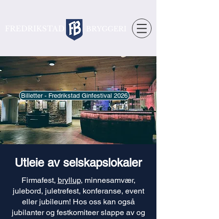
FREDRIKSTAD
BRYGGERI
Billetter - Fredrikstad Ginfestival 2026
Utleie av selskapslokaler
Firmafest,
bryllup
, minnesamvær,
julebord, juletrefest, konferanse, event
eller jubileum! Hos oss kan også
jubilanter og festkomiteer slappe av og