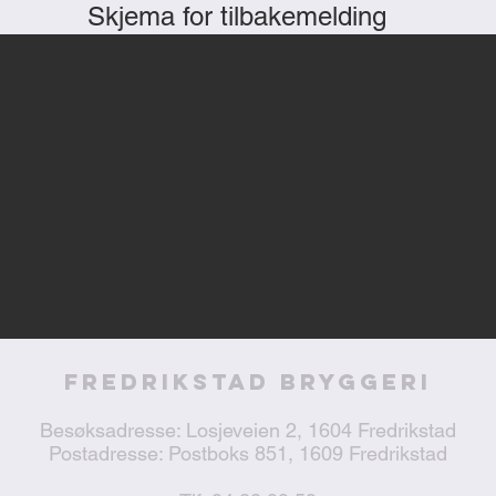
Skjema for tilbakemelding
Fredrikstad Bryggeri
Besøksadresse: Losjeveien 2, 1604 Fredrikstad
Postadresse: Postboks 851, 1609 Fredrikstad